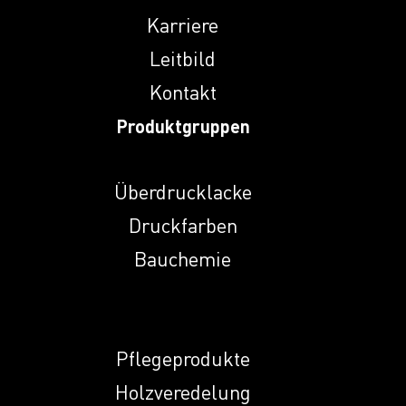
Indunal A
Karriere
Leitbild
Kontakt
Indunal DT 28
Produktgruppen
Indunal ECR 774 L
Überdrucklacke
Druckfarben
Indunal NA
Bauchemie
Indunal NHMP
Pflegeprodukte
Indunal NKS
Holzveredelung