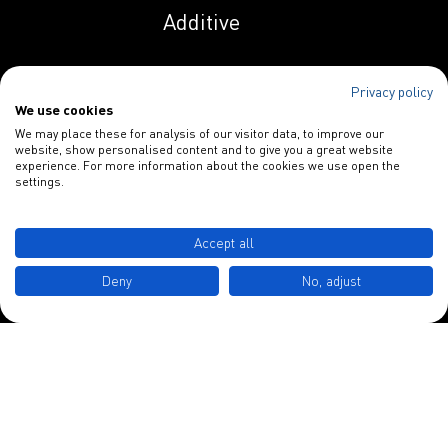
Additive
Indunal OP 258 AS
Privacy policy
We use cookies
Spezialitäten
Indunal OP 258 PN
We may place these for analysis of our visitor data, to improve our
website, show personalised content and to give you a great website
Papieradditive
experience. For more information about the cookies we use open the
settings.
Indunal S 1129
Blankophor
HPL
INDULOR Chemie GmbH
Accept all
Schulstraße 3
Indunal S 1134
Deny
No, adjust
MHPL
D-49577 Ankum
Indunal S 2230
Tel.: +49 5462 7412 0
HPL
info@indulor.de