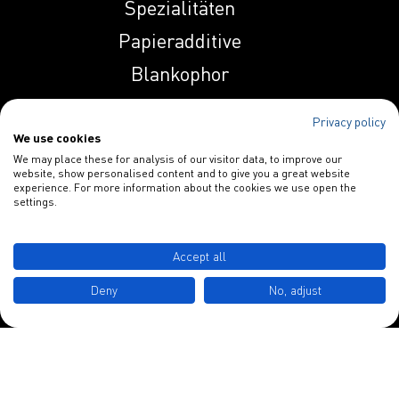
Spezialitäten
Induprint PAC 357
Papieradditive
Blankophor
Induprint PAC
4201 S
INDULOR Chemie GmbH
Privacy policy
Schulstraße 3
We use cookies
Induprint PAC
We may place these for analysis of our visitor data, to improve our
D-49577 Ankum
4206 H
website, show personalised content and to give you a great website
experience. For more information about the cookies we use open the
settings.
Induprint PAC
Tel.: +49 5462 7412 0
4212 H
Accept all
info@indulor.de
Induprint PAC
Deny
No, adjust
4239 H
Datenschutz
Impressum
Induprint PAC 450