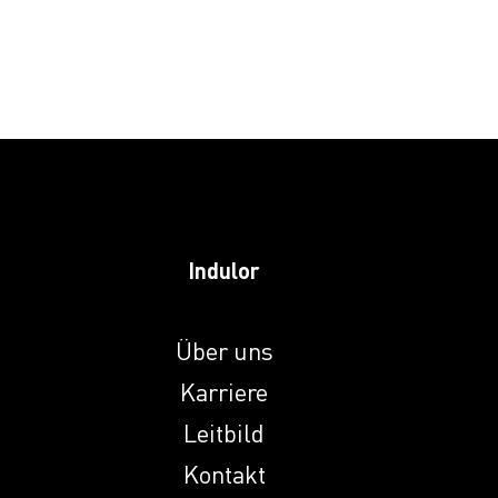
Induprint PAC 266
Induprint PAC 281
Induprint PAC
2816
Indulor
Induprint PAC 307
Über uns
Karriere
Induprint PAC 308
Leitbild
Induprint PAC
Kontakt