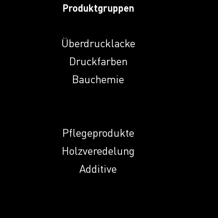
3147
Produktgruppen
Induprint PAC 317
H
Überdrucklacke
Druckfarben
Induprint PAC 319
Bauchemie
Induprint PAC 353
Pflegeprodukte
Induprint PAC
Holzveredelung
3531
Additive
Induprint PAC
3533