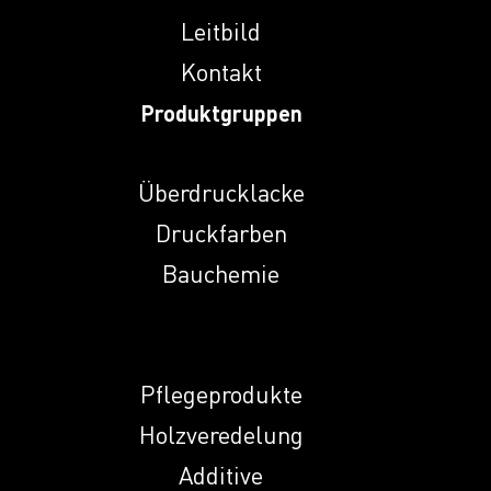
Leitbild
Induprint PAC 353
Kontakt
Produktgruppen
Induprint PAC
3531
Überdrucklacke
Induprint PAC
Druckfarben
3533
Bauchemie
Induprint PAC 357
Induprint PAC
Pflegeprodukte
4201 S
Holzveredelung
Additive
Induprint PAC 450