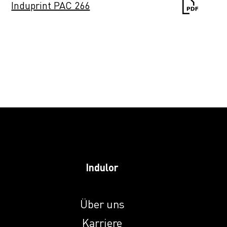
Induprint PAC 266
Induprint PAC 281
Induprint PAC
2816
Induprint PAC 307
Induprint PAC 308
Indulor
Über uns
Induprint PAC 319
Karriere