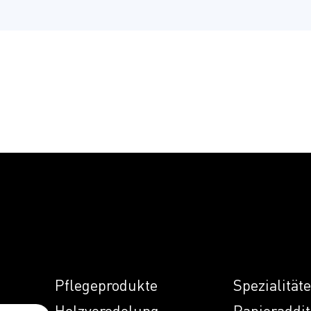
Pflegeprodukte
Spezialität
Holzveredelung
Papieraddit