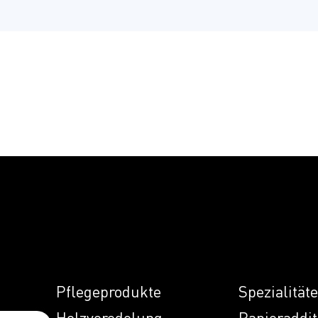
Pflegeprodukte
Spezialität
Holzveredelung
Papieraddit