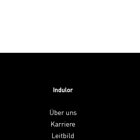
Induprint PAC
2622
Induprint PAC 266
Induprint PAC 281
Induprint PAC
2816
Indulor
Induprint PAC 307
Über uns
Karriere
Induprint PAC 308
Leitbild