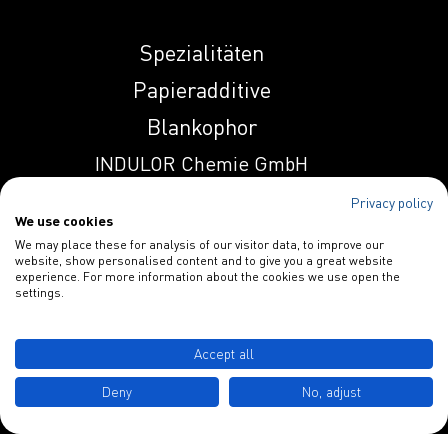
3533
Spezialitäten
Induprint PAC 357
Papieradditive
Blankophor
Induprint PAC
INDULOR Chemie GmbH
4201 S
Schulstraße 3
Privacy policy
We use cookies
Induprint PAC
D-49577 Ankum
We may place these for analysis of our visitor data, to improve our
4206 H
website, show personalised content and to give you a great website
experience. For more information about the cookies we use open the
settings.
Tel.: +49 5462 7412 0
Induprint PAC
info@indulor.de
4212 H
Accept all
Induprint PAC
Deny
No, adjust
4239 H