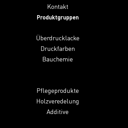
Kontakt
Induprint PAC
Produktgruppen
3147
Induprint PAC 317
Überdrucklacke
H
Druckfarben
Bauchemie
Induprint PAC 319
Induprint PAC 353
Pflegeprodukte
Holzveredelung
Induprint PAC
Additive
3531
Induprint PAC