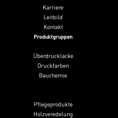
Indunal A
Karriere
Leitbild
Kontakt
Indunal DT 28
Produktgruppen
Indunal ECR 774 L
Überdrucklacke
Druckfarben
Indunal NA
Bauchemie
Indunal NHMP
Pflegeprodukte
Indunal NKS
Holzveredelung