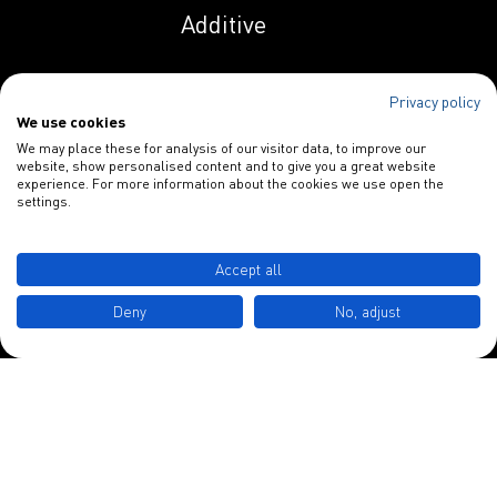
Additive
Indunal OP 258 AS
Privacy policy
We use cookies
Spezialitäten
Indunal OP 258 PN
We may place these for analysis of our visitor data, to improve our
website, show personalised content and to give you a great website
Papieradditive
experience. For more information about the cookies we use open the
settings.
Indunal S 1129
Blankophor
HPL
INDULOR Chemie GmbH
Accept all
Schulstraße 3
Indunal S 1134
Deny
No, adjust
MHPL
D-49577 Ankum
Indunal S 2230
Tel.: +49 5462 7412 0
HPL
info@indulor.de