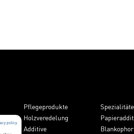
Pflegeprodukte
Spezialität
Holzveredelung
Papieraddit
acy policy
Additive
Blankophor