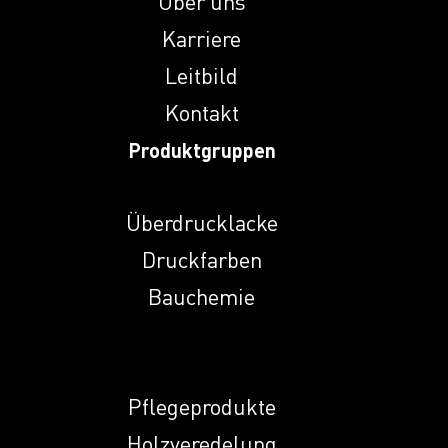
Über uns
Induprint PAC 307
Karriere
Leitbild
Kontakt
Induprint PAC 308
Produktgruppen
Induprint PAC
3147
Überdrucklacke
Induprint PAC 317
Druckfarben
H
Bauchemie
Induprint PAC 319
Pflegeprodukte
Induprint PAC 353
Holzveredelung