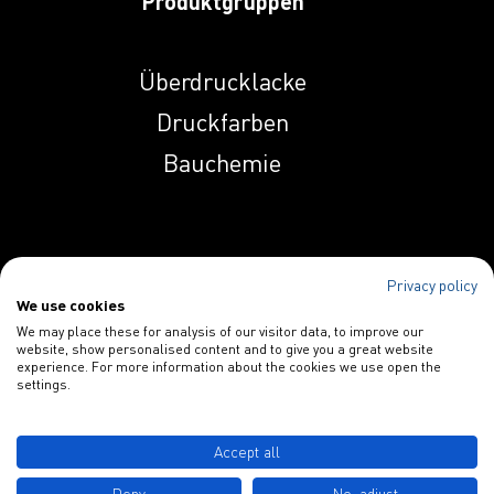
Produktgruppen
Überdrucklacke
Druckfarben
Bauchemie
Pflegeprodukte
Privacy policy
We use cookies
Holzveredelung
We may place these for analysis of our visitor data, to improve our
website, show personalised content and to give you a great website
Additive
experience. For more information about the cookies we use open the
settings.
Accept all
Spezialitäten