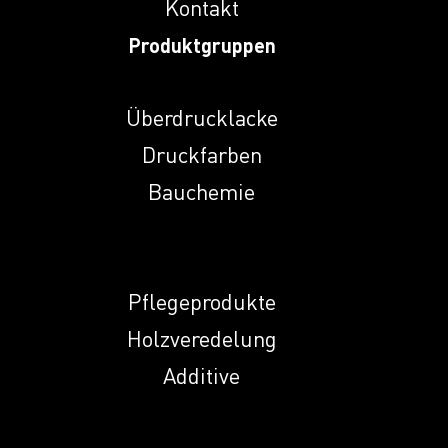
Kontakt
Induprint PAC 307
Produktgruppen
Induprint PAC 308
Überdrucklacke
Druckfarben
Induprint PAC
Bauchemie
3147
Induprint PAC 317
H
Pflegeprodukte
Holzveredelung
Induprint PAC 319
Additive
Induprint PAC 353