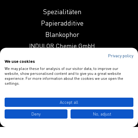
Spezialitäten
Induprint PAC
Papieradditive
3531
Blankophor
Induprint PAC
INDULOR Chemie GmbH
3533
Privacy policy
Schulstraße 3
We use cookies
D-49577 Ankum
Induprint PAC 357
We may place these for analysis of our visitor data, to improve our
website, show personalised content and to give you a great website
experience. For more information about the cookies we use open the
settings.
Induprint PAC
Tel.: +49 5462 7412 0
4201 S
info@indulor.de
Accept all
Induprint PAC
Deny
No, adjust
4206 H
Datenschutz
Impressum