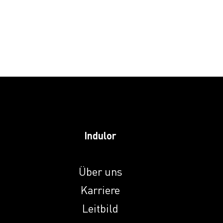
Induprint PAC 243
Induprint PAC 249
Induprint PAC
2622
Induprint PAC 266
Indulor
Induprint PAC 281
Über uns
Karriere
Induprint PAC
Leitbild
2816