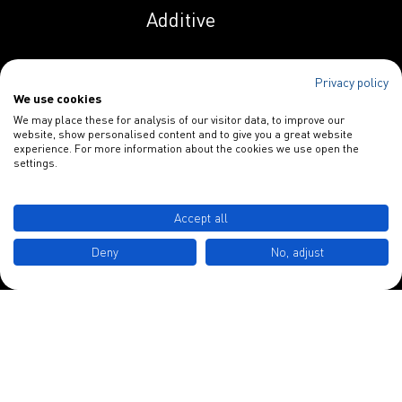
Additive
Indunal OP 258 AS
Privacy policy
We use cookies
Spezialitäten
Indunal OP 258 PN
We may place these for analysis of our visitor data, to improve our
website, show personalised content and to give you a great website
Papieradditive
experience. For more information about the cookies we use open the
settings.
Indunal S 1129
Blankophor
HPL
INDULOR Chemie GmbH
Accept all
Schulstraße 3
Indunal S 1134
Deny
No, adjust
MHPL
D-49577 Ankum
Indunal S 2230
Tel.: +49 5462 7412 0
HPL
info@indulor.de