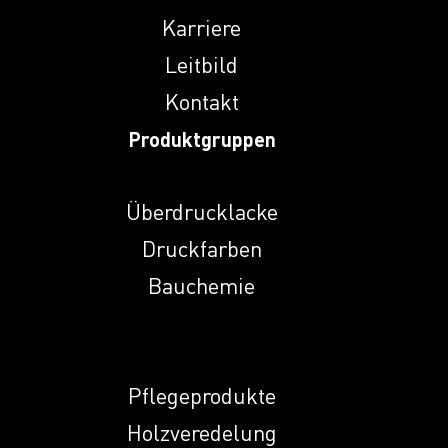
Indunal A
Karriere
Leitbild
Kontakt
Indunal DT 28
Produktgruppen
Indunal ECR 774 L
Überdrucklacke
Druckfarben
Indunal NA
Bauchemie
Indunal NHMP
Pflegeprodukte
Indunal NKS
Holzveredelung