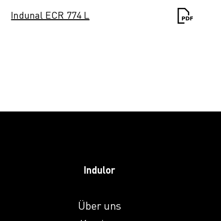
Indunal ECR 774 L
Indunal NHMP
Indunal OP 258 AS
Indunal OP 258 PN
Indunal S 1129
Indulor
HPL
Indunal S 1134
Über uns
MHPL