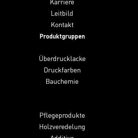
Karriere
Leitbild
Indunal S 2230
Kontakt
HPL
Produktgruppen
Indunal T 171
Überdrucklacke
Indunal T 172
Druckfarben
Bauchemie
Indunal T 414
Pflegeprodukte
Indunal Z 15
Holzveredelung
Additive