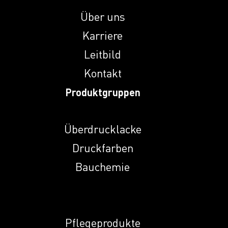
2816
Über uns
Karriere
Induprint PAC 307
Leitbild
Kontakt
Induprint PAC 308
Produktgruppen
Induprint PAC
Überdrucklacke
3147
Druckfarben
Induprint PAC 317
Bauchemie
H
Induprint PAC 319
Pflegeprodukte