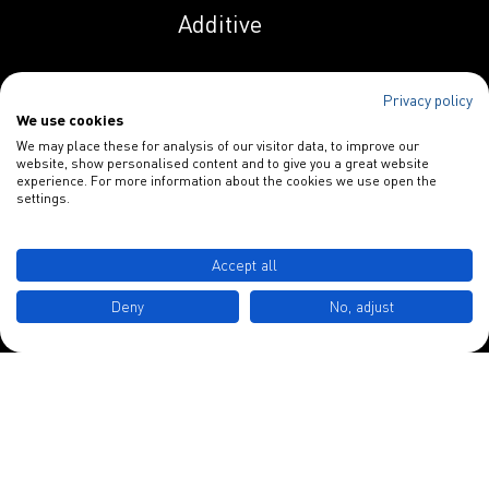
Additive
Indunal OP 258 AS
Privacy policy
We use cookies
Spezialitäten
Indunal OP 258 PN
We may place these for analysis of our visitor data, to improve our
website, show personalised content and to give you a great website
Papieradditive
experience. For more information about the cookies we use open the
settings.
Indunal S 1129
Blankophor
HPL
INDULOR Chemie GmbH
Accept all
Schulstraße 3
Indunal S 1134
Deny
No, adjust
MHPL
D-49577 Ankum
Indunal S 2230
Tel.: +49 5462 7412 0
HPL
info@indulor.de