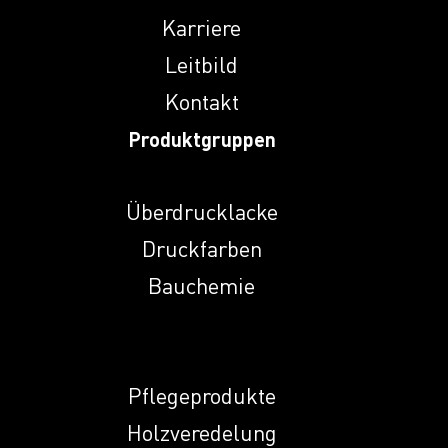
Indunal A
Karriere
Leitbild
Kontakt
Indunal DT 28
Produktgruppen
Indunal ECR 774 L
Überdrucklacke
Druckfarben
Indunal NA
Bauchemie
Indunal NHMP
Pflegeprodukte
Indunal NKS
Holzveredelung