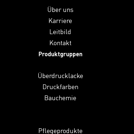
4206 H
Über uns
Karriere
Induprint PAC
6651
Leitbild
Kontakt
Induprint SE 181
Produktgruppen
Induprint SE 1837
Überdrucklacke
Druckfarben
Bauchemie
Induprint SE 1985
Induprint SE 199
Pflegeprodukte