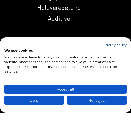
Holzveredelung
Induprint SE 2041
Additive
Induprint SE 2457
Privacy policy
Spezialitäten
We use cookies
Induprint SE 255
We may place these for analysis of our visitor data, to improve our
Papieradditive
website, show personalised content and to give you a great website
experience. For more information about the cookies we use open the
Blankophor
settings.
Induprint SE 2942
INDULOR Chemie GmbH
Accept all
Schulstraße 3
Deny
No, adjust
D-49577 Ankum
Induprint SE 2954
Tel.: +49 5462 7412 0
Induprint SE 338