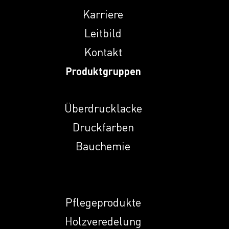
Indunal A
Karriere
Leitbild
Kontakt
Indunal DT 28
Produktgruppen
Indunal ECR 774 L
Überdrucklacke
Druckfarben
Indunal NA
Bauchemie
Indunal NHMP
Pflegeprodukte
Indunal NKS
Holzveredelung