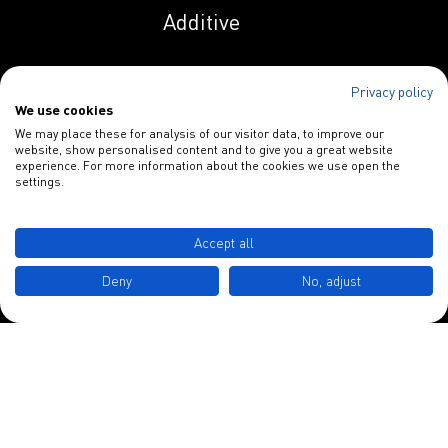
Additive
Indunal OP 258 AS
Privacy policy
We use cookies
Spezialitäten
Indunal OP 258 PN
We may place these for analysis of our visitor data, to improve our
website, show personalised content and to give you a great website
Papieradditive
experience. For more information about the cookies we use open the
settings.
Indunal S 1129
Blankophor
HPL
INDULOR Chemie GmbH
Accept all
Schulstraße 3
Indunal S 1134
Deny
No, adjust
MHPL
D-49577 Ankum
Indunal S 2230
Tel.: +49 5462 7412 0
HPL
info@indulor.de