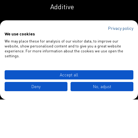
Additive
Indunal OP 258 AS
Privacy policy
We use cookies
Spezialitäten
Indunal OP 258 PN
We may place these for analysis of our visitor data, to improve our
website, show personalised content and to give you a great website
Papieradditive
experience. For more information about the cookies we use open the
settings.
Indunal S 1129
Blankophor
HPL
INDULOR Chemie GmbH
Accept all
Schulstraße 3
Indunal S 1134
Deny
No, adjust
MHPL
D-49577 Ankum
Indunal S 2230
Tel.: +49 5462 7412 0
HPL
info@indulor.de