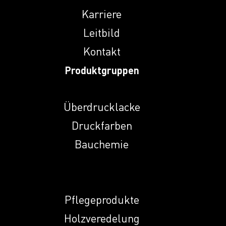
Indunal A
Karriere
Leitbild
Kontakt
Indunal DT 28
Produktgruppen
Indunal ECR 774 L
Überdrucklacke
Druckfarben
Indunal NA
Bauchemie
Indunal NHMP
Pflegeprodukte
Indunal NKS
Holzveredelung